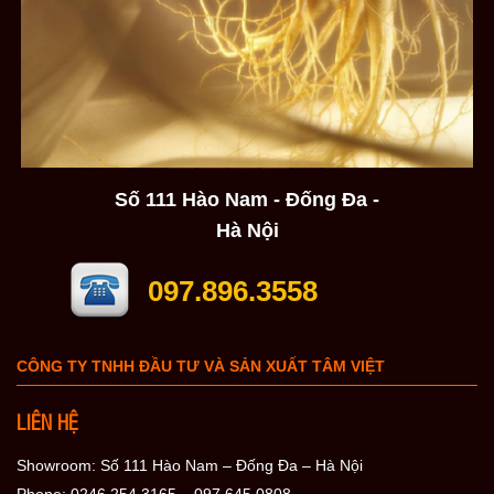
Số 111 Hào Nam - Đống Đa -
Hà Nội
097.896.3558
CÔNG TY TNHH ĐẦU TƯ VÀ SẢN XUẤT TÂM VIỆT
LIÊN HỆ
Showroom: Số 111 Hào Nam – Đống Đa – Hà Nội