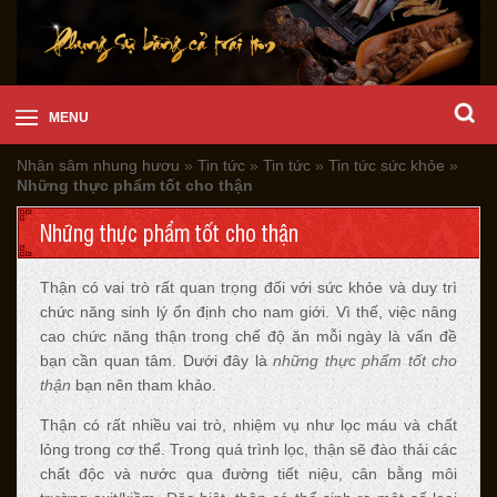
MENU
Nhân sâm nhung hươu
»
Tin tức
»
Tin tức
»
Tin tức sức khỏe
»
Những thực phẩm tốt cho thận
Những thực phẩm tốt cho thận
Thận có vai trò rất quan trọng đối với sức khỏe và duy trì
chức năng sinh lý ổn định cho nam giới. Vì thế, việc nâng
cao chức năng thận trong chế độ ăn mỗi ngày là vấn đề
bạn cần quan tâm. Dưới đây là
những thực phẩm tốt cho
thận
bạn nên tham khảo.
Thận có rất nhiều vai trò, nhiệm vụ như lọc máu và chất
lỏng trong cơ thể. Trong quá trình lọc, thận sẽ đào thải các
chất độc và nước qua đường tiết niệu, cân bằng môi