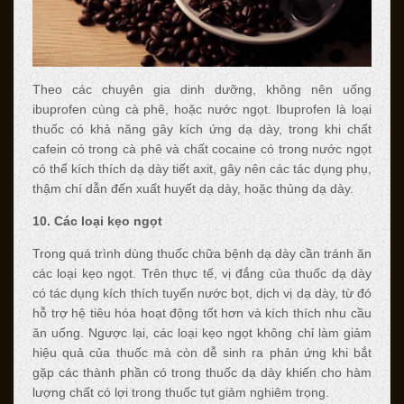
Theo các chuyên gia dinh dưỡng, không nên uống
ibuprofen cùng cà phê, hoặc nước ngọt. Ibuprofen là loại
thuốc có khả năng gây kích ứng dạ dày, trong khi chất
cafein có trong cà phê và chất cocaine có trong nước ngọt
có thể kích thích dạ dày tiết axit, gây nên các tác dụng phụ,
thậm chí dẫn đến xuất huyết dạ dày, hoặc thủng dạ dày.
10. Các loại kẹo ngọt
Trong quá trình dùng thuốc chữa bệnh dạ dày cần tránh ăn
các loại kẹo ngọt. Trên thực tế, vị đắng của thuốc dạ dày
có tác dụng kích thích tuyến nước bọt, dịch vị dạ dày, từ đó
hỗ trợ hệ tiêu hóa hoạt động tốt hơn và kích thích nhu cầu
ăn uống. Ngược lại, các loại kẹo ngọt không chỉ làm giảm
hiệu quả của thuốc mà còn dễ sinh ra phản ứng khi bắt
gặp các thành phần có trong thuốc dạ dày khiến cho hàm
lượng chất có lợi trong thuốc tụt giảm nghiêm trọng.