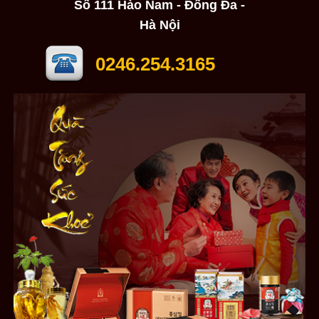
Số 111 Hào Nam - Đống Đa -
Hà Nội
0246.254.3165