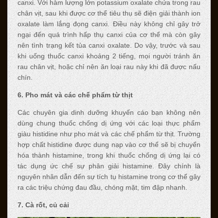
canxi. Với hàm lượng lớn potassium oxalate chứa trong rau
chân vịt, sau khi được cơ thể tiêu thụ sẽ điện giải thành ion
oxalate làm lắng đọng canxi. Điều này không chỉ gây trở
ngại đến quá trình hấp thụ canxi của cơ thể mà còn gây
nên tình trạng kết tủa canxi oxalate. Do vậy, trước và sau
khi uống thuốc canxi khoảng 2 tiếng, mọi người tránh ăn
rau chân vịt, hoặc chỉ nên ăn loại rau này khi đã được nấu
chín.
6. Pho mát và các chế phẩm từ thịt
Các chuyên gia dinh dưỡng khuyến cáo bạn không nên
dùng chung thuốc chống dị ứng với các loại thực phẩm
giàu histidine như pho mát và các chế phẩm từ thịt. Trường
hợp chất histidine được dung nạp vào cơ thể sẽ bị chuyển
hóa thành histamine, trong khi thuốc chống dị ứng lại có
tác dụng ức chế sự phân giải histamine. Đây chính là
nguyên nhân dẫn đến sự tích tụ histamine trong cơ thể gây
ra các triệu chứng đau đầu, chóng mặt, tim đập nhanh.
7. Cà rốt, củ cải