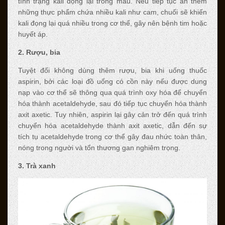
tình trạng kali đọng lại trong máu. Nếu tiếp tục ăn thêm
những thực phẩm chứa nhiều kali như cam, chuối sẽ khiến
kali đọng lại quá nhiều trong cơ thể, gây nên bệnh tim hoặc
huyết áp.
2. Rượu, bia
Tuyệt đối không dùng thêm rượu, bia khi uống thuốc
aspirin, bởi các loại đồ uống có cồn này nếu được dung
nạp vào cơ thể sẽ thông qua quá trình oxy hóa để chuyển
hóa thành acetaldehyde, sau đó tiếp tục chuyển hóa thành
axit axetic. Tuy nhiên, aspirin lại gây cản trở đến quá trình
chuyển hóa acetaldehyde thành axit axetic, dẫn đến sự
tích tụ acetaldehyde trong cơ thể gây đau nhức toàn thân,
nóng trong người và tổn thương gan nghiêm trọng.
3. Trà xanh