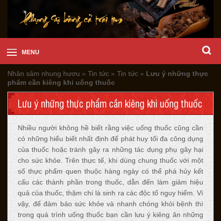
MENU
Nhân sâm nhung hươu
»
Tin tức
»
Tin tức
»
Lưu ý những thực
phẩm cần kiêng khi uống thuốc
Lưu ý những thực phẩm cần kiêng khi uống thuốc
Nhiều người không hề biết rằng việc uống thuốc cũng cần
có những hiểu biết nhất định để phát huy tối đa công dụng
của thuốc hoặc tránh gây ra những tác dụng phụ gây hại
cho sức khỏe. Trên thực tế, khi dùng chung thuốc với một
số thực phẩm quen thuộc hàng ngày có thể phá hủy kết
cấu các thành phần trong thuốc, dẫn đến làm giảm hiệu
quả của thuốc, thậm chí là sinh ra các độc tố nguy hiểm. Vì
vậy, để đảm bảo sức khỏe và nhanh chóng khỏi bệnh thì
trong quá trình uống thuốc bạn cần lưu ý kiêng ăn những