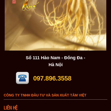
Số 111 Hào Nam - Đống Đa -
Hà Nội
097.896.3558
CÔNG TY TNHH ĐẦU TƯ VÀ SẢN XUẤT TÂM VIỆT
LIÊN HỆ