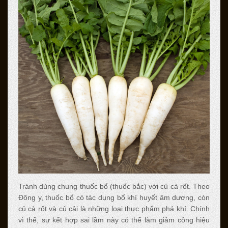
Tránh dùng chung thuốc bổ (thuốc bắc) với củ cà rốt. Theo
Đông y, thuốc bổ có tác dụng bổ khí huyết âm dương, còn
củ cà rốt và củ cải là những loại thực phẩm phá khí. Chính
vì thế, sự kết hợp sai lầm này có thể làm giảm công hiệu