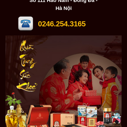
Số 111 Hào Nam - Đống Đa -
Hà Nội
0246.254.3165