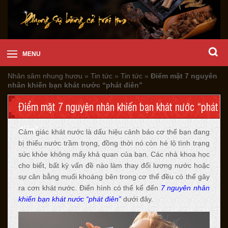
MENU
Nhân sâm nhung hươu
»
Tin tức
»
Tin tức
»
Điểm mặt 7 nguyên
nhân khiến bạn khát nước “phát điên”
Điểm mặt 7 nguyên nhân khiến bạn khát nước “phát
điên”
Cảm giác khát nước là dấu hiệu cảnh báo cơ thể bạn đang
bị thiếu nước trầm trọng, đồng thời nó còn hé lộ tình trạng
sức khỏe không mấy khả quan của bạn. Các nhà khoa học
cho biết, bất kỳ vấn đề nào làm thay đổi lượng nước hoặc
sự cân bằng muối khoáng bên trong cơ thể đều có thể gây
ra cơn khát nước. Điển hình có thể kể đến
7 nguyên nhân
khiến bạn khát nước “phát điên”
dưới đây.