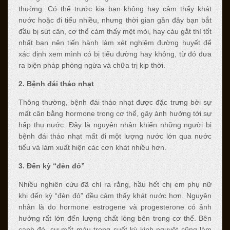
thường. Có thể trước kia bạn không hay cảm thấy khát
nước hoặc đi tiểu nhiều, nhưng thời gian gần đây bạn bắt
đầu bị sút cân, cơ thể cảm thấy mệt mỏi, hay cáu gắt thì tốt
nhất bạn nên tiến hành làm xét nghiệm đường huyết để
xác định xem mình có bị tiểu đường hay không, từ đó đưa
ra biện pháp phòng ngừa và chữa trị kịp thời.
2. Bệnh đái tháo nhạt
Thông thường, bệnh đái tháo nhạt được đặc trưng bởi sự
mất cân bằng hormone trong cơ thể, gây ảnh hưởng tới sự
hấp thụ nước. Đây là nguyên nhân khiến những người bị
bệnh đái tháo nhạt mất đi một lượng nước lớn qua nước
tiểu và làm xuất hiện các cơn khát nhiều hơn.
3. Đến kỳ “đèn đỏ”
Nhiều nghiên cứu đã chỉ ra rằng, hầu hết chị em phụ nữ
khi đến kỳ “đèn đỏ” đều cảm thấy khát nước hơn. Nguyên
nhân là do hormone estrogene và progesterone có ảnh
hưởng rất lớn đến lượng chất lỏng bên trong cơ thể. Bên
cạnh đó, sự mất máu trong suốt kỳ kinh nguyệt cũng làm