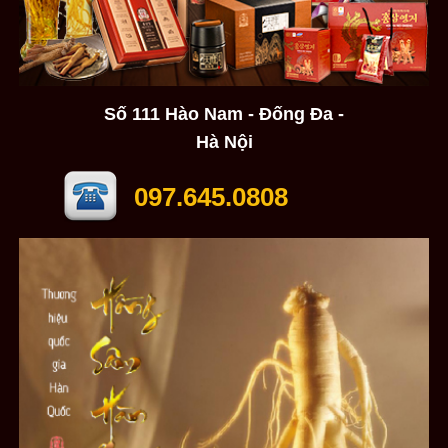
Số 111 Hào Nam - Đống Đa -
Hà Nội
097.645.0808