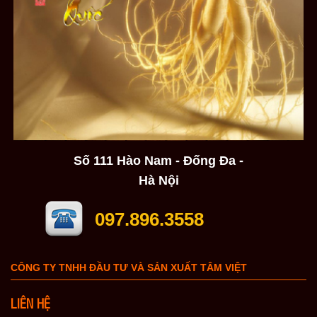
Số 111 Hào Nam - Đống Đa -
Hà Nội
097.896.3558
CÔNG TY TNHH ĐẦU TƯ VÀ SẢN XUẤT TÂM VIỆT
LIÊN HỆ