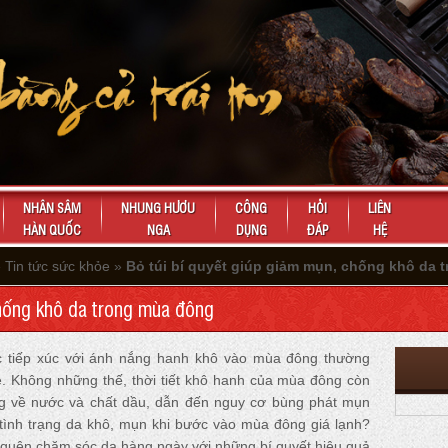
NHÂN SÂM
NHUNG HƯƠU
CÔNG
HỎI
LIÊN
HÀN QUỐC
NGA
DỤNG
ĐÁP
HỆ
»
Tin tức sức khỏe
»
Bỏ túi bí quyết giúp giảm mụn, chống khô da 
chống khô da trong mùa đông
c tiếp xúc với ánh nắng hanh khô vào mùa đông thường
ẻ. Không những thế, thời tiết khô hanh của mùa đông còn
g về nước và chất dầu, dẫn đến nguy cơ bùng phát mụn
n tình trạng da khô, mụn khi bước vào mùa đông giá lạnh?
g quên chăm sóc da hàng ngày với những bí quyết hiệu quả