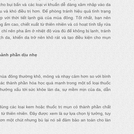
 cho bụi bẩn và các loại vi khuẩn dễ dàng xâm nhập vào da
 và khó điều trị hơn. Để phòng tránh hiệu quả tình trạng
p với thời tiết lạnh giá của mùa đông. Tốt nhất, bạn nên
g ẩm cao, chiết xuất từ thiên nhiên và có hoạt tính tẩy rửa
chỉ nên pha ấm ở nhiệt độ vừa đủ để không bị lạnh, tránh
ch da, khiến da trở nên khô rát và tạo điều kiện cho mụn
thành phần dịu nhẹ
 mùa đông thường khô, mỏng và nhạy cảm hơn so với bình
 các thành phần hóa học quá mạnh trong một số loại thuốc
 hưởng xấu tới sức khỏe làn da, sự mềm mịn của da, dẫn
 dùng các loại kem hoặc thuốc trị mụn có thành phần chất
t từ thiên nhiên. Đây được xem là sự lựa chọn lý tưởng, tuy
 hơn một chút nhưng bù lại nó sẽ đảm bảo an toàn cho làn