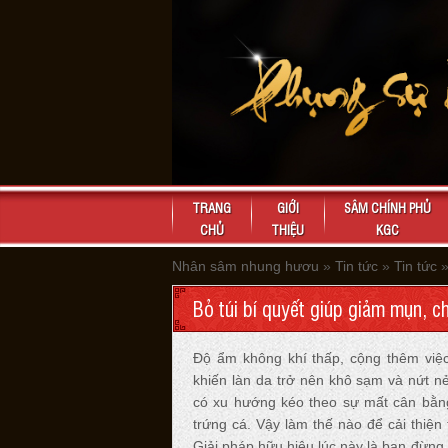
TRANG
GIỚI
SÂM CHÍNH PHỦ
CHỦ
THIỆU
KGC
Nhân sâm nhung hươu
»
Tin tức
»
Tin tức
Bỏ túi bí quyết giúp giảm mụn, 
Độ ẩm không khí thấp, cộng thêm việ
khiến làn da trở nên khô sạm và nứt n
có xu hướng kéo theo sự mất cân bằn
trứng cá. Vậy làm thế nào để cải thiệ
Giải pháp hữu hiệu lúc này là bạn đừn