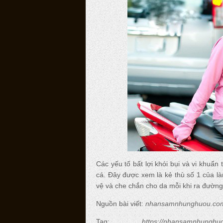
Các yếu tố bất lợi khói bụi và vi khu
cá. Đây được xem là kẻ thù số 1 của là
vệ và che chắn cho da mỗi khi ra đường
Nguồn bài viết:
nhansamnhunghuou.co
Tag:
https://nhansamnhunghu