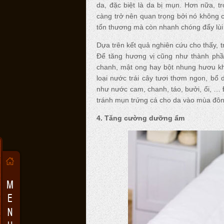
da, đặc biệt là da bị mụn. Hơn nữa, t
càng trở nên quan trọng bởi nó không c
tổn thương mà còn nhanh chóng đẩy lùi 
Dựa trên kết quả nghiên cứu cho thấy, t
Để tăng hương vị cũng như thành phầ
chanh, mật ong hay bột nhung hươu k
loại nước trái cây tươi thơm ngon, bổ
như nước cam, chanh, táo, bưởi, ổi, … Đ
tránh mụn trứng cá cho da vào mùa đôn
4. Tăng cường dưỡng ẩm