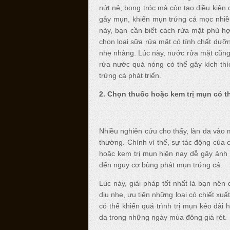
nứt nẻ, bong tróc mà còn tạo điều kiện
gây mụn, khiến mụn trứng cá mọc nhiều
này, bạn cần biết cách rửa mặt phù hợ
chọn loại sữa rửa mặt có tính chất dưỡn
nhẹ nhàng. Lúc này, nước rửa mặt cũng 
rửa nước quá nóng có thể gây kích thí
trứng cá phát triển.
2. Chọn thuốc hoặc kem trị mụn có 
Nhiều nghiên cứu cho thấy, làn da vào
thường. Chính vì thế, sự tác động của
hoặc kem trị mụn hiện nay dễ gây ảnh
đến nguy cơ bùng phát mụn trứng cá.
Lúc này, giải pháp tốt nhất là bạn nên
dịu nhẹ, ưu tiên những loại có chiết xuấ
có thể khiến quá trình trị mụn kéo dài
da trong những ngày mùa đông giá rét.