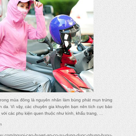
ẩn trong mùa đông là nguyên nhân làm bùng phát mụn trứng
n da. Vì vậy, các chuyên gia khuyên bạn nên tích cực bảo
 với các phụ kiện quen thuộc như kính, khẩu trang, …
m
ou.com/nguoi-cao-huyet-ap-co-su-dung-duoc-nhung-huou-