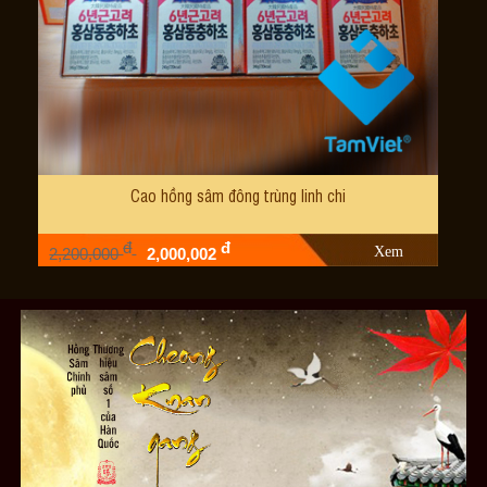
Cao hồng sâm đông trùng linh chi
đ
đ
Xem
2,200,000
2,000,002