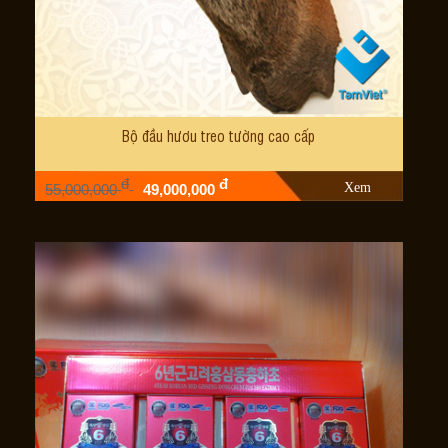
Bộ đầu hươu treo tường cao cấp
đ
đ
Xem
55,000,000
49,000,000