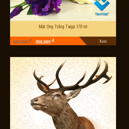
Mật Ong Trắng Taiga 170 ml
đ
đ
Xem
400,000
350,000