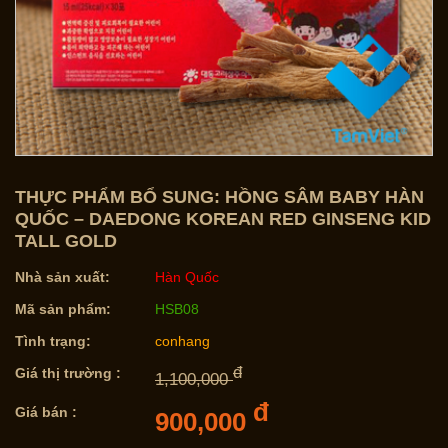
THỰC PHẨM BỔ SUNG: HỒNG SÂM BABY HÀN
QUỐC – DAEDONG KOREAN RED GINSENG KID
TALL GOLD
Nhà sản xuất:
Hàn Quốc
Mã sản phẩm:
HSB08
Tình trạng:
conhang
đ
Giá thị trường :
1,100,000
đ
Giá bán :
900,000