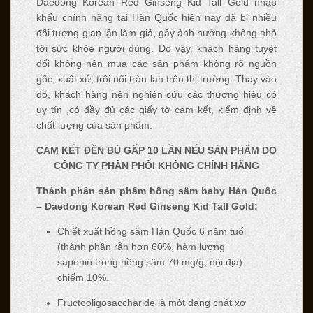
Daedong Korean Red Ginseng Kid Tall Gold nhập
khẩu chính hãng tại Hàn Quốc hiện nay đã bị nhiều
đối tượng gian lận làm giả, gây ảnh hưởng không nhỏ
tới sức khỏe người dùng. Do vậy, khách hàng tuyệt
đối không nên mua các sản phẩm không rõ nguồn
gốc, xuất xứ, trôi nổi tràn lan trên thị trường. Thay vào
đó, khách hàng nên nghiên cứu các thương hiệu có
uy tín ,có đầy đủ các giấy tờ cam kết, kiểm định về
chất lượng của sản phẩm.
CAM KẾT ĐỀN BÙ GẤP 10 LẦN NẾU SẢN PHẨM DO
CÔNG TY PHÂN PHỐI KHÔNG CHÍNH HÃNG
Thành phần sản phẩm hồng sâm baby
Hàn Quốc
– Daedong Korean Red Ginseng Kid Tall Gold:
Chiết xuất hồng sâm Hàn Quốc 6 năm tuổi
(thành phần rắn hơn 60%, hàm lượng
saponin trong hồng sâm 70 mg/g, nội địa)
chiếm 10%.
Fructooligosaccharide là một dạng chất xơ