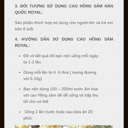
3. Đ
Ố
I T
ƯỢ
NG S
Ử
D
Ụ
NG CAO H
Ồ
NG S
Â
M H
À
N
QU
Ố
C ROYAL:
Sản phẩm thích hợp sử dụng cho người lớn và trẻ em
trên 6 tuổi.
4. H
ƯỚ
NG D
Ẫ
N S
Ử
D
Ụ
NG CAO H
Ồ
NG S
Â
M
ROYAL:
Để có kết quả tốt bạn nên uống mỗi ngày
từ 1-2 lần.
Dùng mỗi lần từ 4 -5 thìa ( tương đương
với 5-10g).
Bạn nên dùng 100 – 200ml nước ấm hòa
với cao Hồng sâm để dễ uống và hấp thụ
tốt cho cơ thể
Uống 2 lần trước hoặc sau bữa ăn 20
phút.