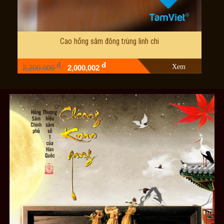
Cao hồng sâm đông trùng linh chi
đ
đ
Xem
2,200,000
2,000,002