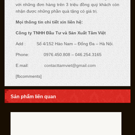
với những đơn hàng trên 3 triệu đồng quý khách còn
nhận được những phần quà tặng có giá trị.
M
ọ
i th
ô
ng tin chi ti
ế
t xin li
ê
n h
ệ
:
Công ty TNHH Đầu Tư và Sản Xuất Tâm Việt
Add : Số 4/152 Hào Nam – Đống Đa – Hà Nội.
Phone: 0976.450.808 – 046.254.3165
E.mail:
contacttamviet@gmail.com
[fbcomments]
Sản phẩm liên quan