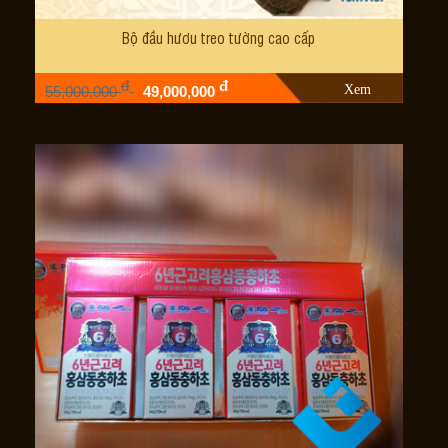
Bộ đầu hươu treo tường cao cấp
đ
đ
Xem
55,000,000
49,000,000