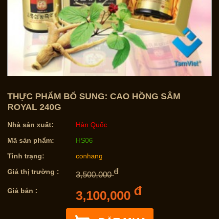
THỰC PHẨM BỔ SUNG: CAO HỒNG SÂM
ROYAL 240G
Nhà sản xuất:
Hàn Quốc
Mã sản phẩm:
HS06
Tình trạng:
conhang
đ
Giá thị trường :
3,500,000
đ
Giá bán :
3,100,000