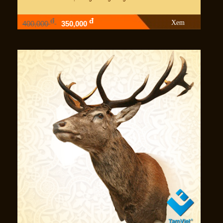
đ
đ
Xem
400,000
350,000