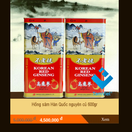
Hồng sâm Hàn Quốc nguyên củ 600gr
đ
đ
Xem
5,000,000
4,500,000