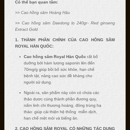
Có thể bạn quan tâm:
>>
Cao hồng sâm Hoàng Hậu
>>
Cao hồng sâm Daedong lọ 240gr- Red ginseng
Extract Gold
1. THÀNH PH
Ầ
N CH
Í
NH C
Ủ
A CAO H
Ồ
NG S
Â
M
ROYAL H
À
N QU
Ố
C:
Cao hồng sâm Royal Hàn Quốc
rất bổ
dưỡng bởi hàm lượng saponin lên đến
70mg/g giúp bồi bổ sức khỏe, hạn chế
bệnh tật, nâng cao sức đề kháng cho
người sử dụng.
Ngoài ra, sản phẩm này còn có chứa các
thảo dược cùng thành phần đương quy,
nấm linh chi thượng hoàng, đông trùng hạ
thảo: giúp cải thiện hệ thống miễn dịch,
hạn chế mệt mỏi và biếng ăn.
2. CAO H
Ồ
NG S
Â
M ROYAL C
Ó
NH
Ữ
NG T
Á
C D
Ụ
NG