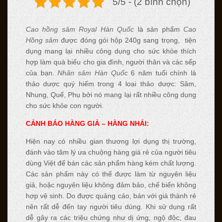
5/5 - (2 bình chọn)
Cao hồng sâm Royal Hàn Quốc
là sản phẩm
Cao
Hồng sâm
được đóng gói hộp 240g sang trọng, tiện
dụng mang lại nhiều công dụng cho sức khỏe thích
hợp làm quà biếu cho gia đình, người thân và các sếp
của bạn.
Nhân sâm Hàn Quốc
6 năm tuổi chính là
thảo dược quý hiếm trong 4 loại thảo dược: Sâm,
Nhung, Quế, Phụ bởi nó mang lại rất nhiều công dụng
cho sức khỏe con người.
CẢNH BÁO HÀNG GIẢ – HÀNG NHÁI:
Hiện nay có nhiều gian thương lợi dụng thị trường,
đánh vào tâm lý ưa chuộng hàng giá rẻ của người tiêu
dùng Việt để bán các sản phẩm hàng kém chất lượng.
Các sản phẩm này có thể được làm từ nguyên liệu
giả, hoặc nguyên liệu không đảm bảo, chế biến không
hợp vệ sinh. Do được quảng cáo, bán với giá thành rẻ
nên rất dễ đến tay người tiêu dùng. Khi sử dụng rất
dễ gây ra các triệu chứng như dị ứng, ngộ độc, đau