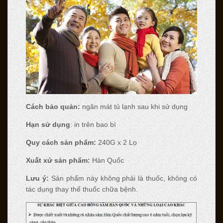
Cách b
ả
o qu
ả
n:
ngăn mát tủ lạnh sau khi sử dụng
H
ạ
n s
ử
d
ụ
ng
: in trên bao bì
Quy cách s
ả
n ph
ẩ
m:
240G x 2 Lọ
Xu
ấ
t x
ứ
s
ả
n ph
ẩ
m:
Hàn Quốc
L
ư
u
ý
:
Sản phẩm này không phải là thuốc, không có
tác dụng thay thế thuốc chữa bệnh.