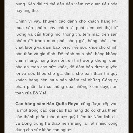
bụng. Kéo dài có thể dẫn đến viêm cơ quan tiêu hóa
hay ung thư.
Chính vì vậy, khuyến cáo dành cho khách hàng khi
mua sản phẩm này chính là phải xem xét thật kĩ
lưỡng và cẩn trọng mọi thông tin, tem mác trên sản
phẩm để tránh mua phải hàng giả, hàng nhái kém
chất lượng và đảm bảo lợi ích về sức khỏe cho chính
bản thân và gia đình. Để tránh mua phải hàng không
chính hãng, hàng trôi nổi trên thị trường không đảm
bảo an toàn cho sức khỏe, để đảm bảo được quyền
lợi và sức khỏe cho gia đình, cho bản thân thì quý
khách hàng nên mua sản phẩm tại những Công ty
phân phối lớn có thông qua những kiểm duyệt an
toàn của Bộ Y tế.
Cao h
ồ
ng s
â
m H
à
n Qu
ố
c Royal
cũng được xếp vào
là một trong các loại cao hảo hạng do có chứa thêm
các thành phần thảo dược quý hiếm từ Nấm linh chi
và Đông trùng hạ thảo nên mang lại rất nhiều công
dụng cho sức khỏe con người.