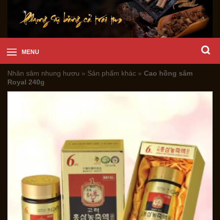
MENU
Nhân sâm nhung hươu
»
Sản phẩm khác
»
Cao hồng sâm
Royal 240g