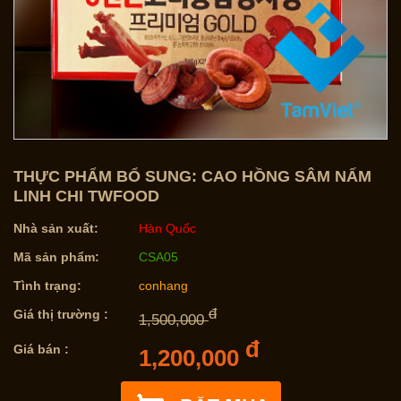
THỰC PHẨM BỔ SUNG: CAO HỒNG SÂM NẤM
LINH CHI TWFOOD
Nhà sản xuất:
Hàn Quốc
Mã sản phẩm:
CSA05
Tình trạng:
conhang
đ
Giá thị trường :
1,500,000
đ
Giá bán :
1,200,000