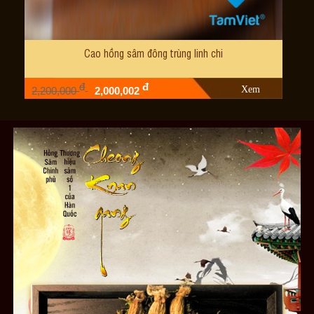
Cao hồng sâm đông trùng linh chi
đ
đ
Xem
2,200,000
2,000,002