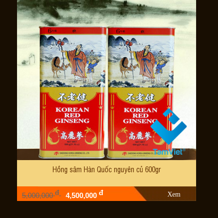
Hồng sâm Hàn Quốc nguyên củ 600gr
đ
đ
Xem
5,000,000
4,500,000