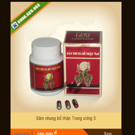
Sâm nhung bổ thận Trung ương 3
đ
đ
Xem
180,000
160,000