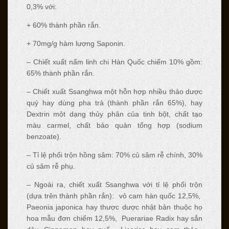
0,3% với:
+ 60% thành phần rắn.
+ 70mg/g hàm lượng Saponin.
– Chiết xuất nấm linh chi Hàn Quốc chiếm 10% gồm:
65% thành phần rắn.
– Chiết xuất Ssanghwa một hỗn hợp nhiều thảo dược
quý hay dùng pha trà (thành phần rắn 65%), hay
Dextrin một dạng thủy phân của tinh bột, chất tạo
màu carmel, chất bảo quản tổng hợp (sodium
benzoate).
– Tỉ lệ phối trộn hồng sâm: 70% củ sâm rễ chính, 30%
củ sâm rễ phụ.
– Ngoài ra, chiết xuất Ssanghwa với tỉ lệ phối trộn
(dựa trên thành phần rắn): vỏ cam hàn quốc 12,5%,
Paeonia japonica hay thược dược nhật bản thuộc họ
hoa mẫu đơn chiếm 12,5%, Puerariae Radix hay sắn