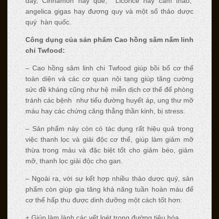
dây, Cinnamon hay quế, Licorice hay cam thảo,
angelica gigas hay đương quy và một số thảo dược
quý hàn quốc.
Công dụng của sản phẩm Cao hồng sâm nấm linh
chi Twfood:
– Cao hồng sâm linh chi Twfood giúp bồi bổ cơ thể
toàn diện và các cơ quan nội tạng giúp tăng cường
sức đề kháng cũng như hệ miễn dịch cơ thể để phòng
tránh các bệnh như tiểu đường huyết áp, ung thư mỡ
máu hay các chứng căng thẳng thần kinh, bị stress.
– Sản phẩm này còn có tác dụng rất hiệu quả trong
việc thanh lọc và giải độc cơ thể, giúp làm giảm mỡ
thừa trong máu và đặc biệt tốt cho giảm béo, giảm
mỡ, thanh lọc giải độc cho gan.
– Ngoài ra, với sự kết hợp nhiều thảo dược quý, sản
phẩm còn giúp gia tăng khả năng tuần hoàn máu để
cơ thể hấp thu được dinh dưỡng một cách tốt hơn:
+ Giúp làm lành các vết loét trong đường tiêu hóa.