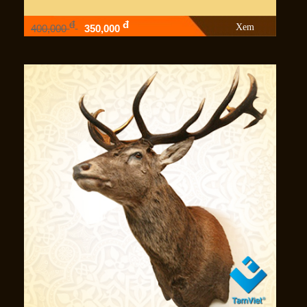
đ
đ
Xem
400,000
350,000