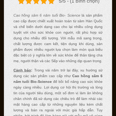
5/5 - (1 bình chọn)
Cao hồng sâm 6 năm tuổi Bio- Science
là sản phẩm
cao cấp được chiết xuất hoàn toàn từ sâm Hàn Quốc
và chế biến dưới dạng cao cho lại nhiều công dụng
tuyệt vời cho sức khỏe con người, rất phù hợp sử
dụng cho nhiều đối tượng. Với mẫu mã sang trọng,
chất lượng được cam kết, tiện dụng khi dùng, sản
phẩm được nhiều người lựa chọn làm món quà biếu
đặc biệt có ý nghĩa lớn về sức khỏe để thân tặng cha
mẹ, người thận và các Sếp vào những dịp quan trọng.
Cảnh báo
:
Trong vài năm trở lại đây, xu hướng sử
dụng các sản phẩm cao cấp như
Cao hồng sâm 6
năm tuổi Bio-Science
để bồi bổ nâng cao sức khỏe
ngày càng nhiều. Lợi dụng cơ hội thị trường và lòng
tin của người tiêu dùng, một số đơn vị làm ăn không
chân chính đã sử dụng các chiêu trò để làm nhái các
mặt hàng cao cấp từ những nguyên liệu kém chất
lượng và bán ra ngoài với mức giá hấp dẫn. Tuy
nhiên, bởi trình độ làm hàng giả với mẫu mã vô cùng