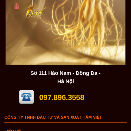
Số 111 Hào Nam - Đống Đa -
Hà Nội
097.896.3558
CÔNG TY TNHH ĐẦU TƯ VÀ SẢN XUẤT TÂM VIỆT