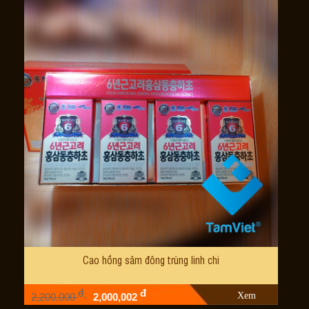
Cao hồng sâm đông trùng linh chi
đ
đ
Xem
2,200,000
2,000,002