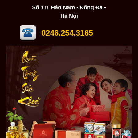
Số 111 Hào Nam - Đống Đa -
Hà Nội
0246.254.3165