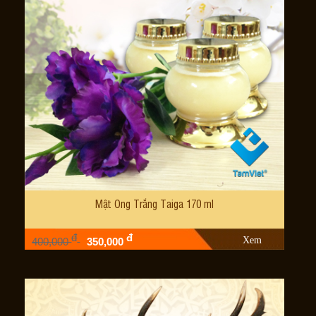
Mật Ong Trắng Taiga 170 ml
đ
đ
Xem
400,000
350,000