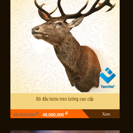
Bộ đầu hươu treo tường cao cấp
đ
đ
Xem
55,000,000
49,000,000