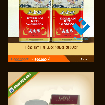
Hồng sâm Hàn Quốc nguyên củ 600gr
đ
đ
Xem
5,000,000
4,500,000