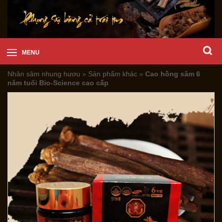
MENU
Nhân sâm nhung hươu
»
Sản phẩm khác
»
Cao hồng sâm 6
năm tuổi Bio-Science cao cấp