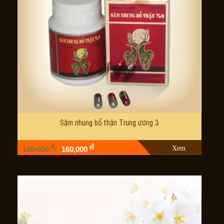
Sâm nhung bổ thận Trung ương 3
đ
đ
Xem
180,000
160,000