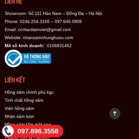
LIÊN HỆ
Showroom: Số 111 Hào Nam – Đống Đa – Hà Nội
Phone: 0246.254.3165 – 097.645.0808
Email: contacttamviet@gmail.com
Website: nhansamnhunghuou.com
Mã số kinh doanh:
0106831452
LIÊN KẾT
Hồng sâm chính phủ kgc
Tinh chất hồng sâm
Viên hồng sâm
Nhân sâm tươi
Hồng sâm tẩm mật ong
097.896.3558
CHÍNH SÁCH CHUNG