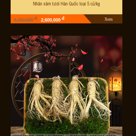
Nhân sâm tươi Hàn Quốc loại 5 củ/kg
đ
đ
Xem
3,200,000
2,600,000