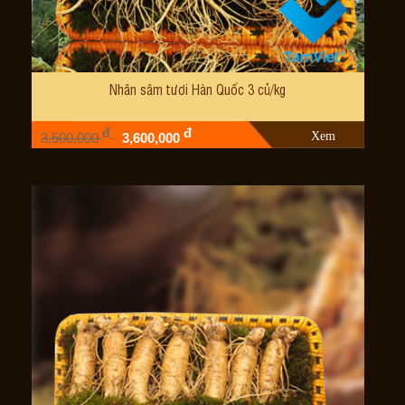
Nhân sâm tươi Hàn Quốc 3 củ/kg
đ
đ
Xem
3,500,000
3,600,000