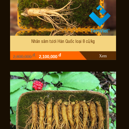
Nhân sâm tươi Hàn Quốc loại 8 củ/kg
đ
đ
Xem
2,800,000
2,100,000