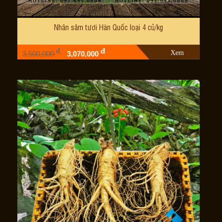
Nhân sâm tươi Hàn Quốc loại 4 củ/kg
đ
đ
Xem
3,500,000
3,070,000