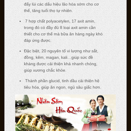
đẩy lùi các dấu hiệu lão hóa sớm cho cơ
thể, tăng tuổi thọ tự nhiên.
7 hợp chất polyacetylen, 17 axit amin,
trong đó có đầy đủ 8 loại axit amin cần
thiết cho cơ thể mà bữa ăn hàng ngày khó
đáp ứng được.
Đặc biệt, 20 nguyên tố vi lượng như sắt,
đồng, kẽm, magan, kali…giúp sức đề
kháng được cải thiện khá nhanh chóng,
giúp xương chắc khỏe.
Thành phần glucid, tinh dầu cải thiện hệ
tiêu hóa, giúp ăn ngon, ngủ sâu giấc hơn.