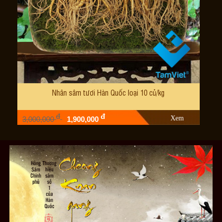
Nhân sâm tươi Hàn Quốc loại 10 củ/kg
đ
đ
Xem
3,000,000
1,900,000