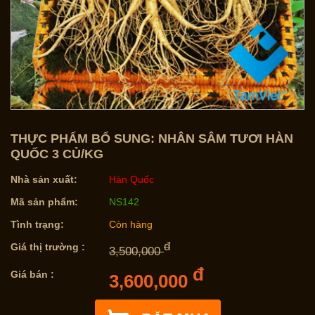
THỰC PHẨM BỔ SUNG: NHÂN SÂM TƯƠI HÀN
QUỐC 3 CỦ/KG
Nhà sản xuất:
Hàn Quốc
Mã sản phẩm:
NS142
Tình trạng:
Còn hàng
đ
Giá thị trường :
3,500,000
đ
Giá bán :
3,600,000