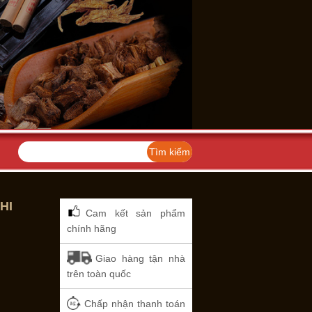
HI
Cam kết sản phẩm
chính hãng
Giao hàng tận nhà
trên toàn quốc
Chấp nhận thanh toán