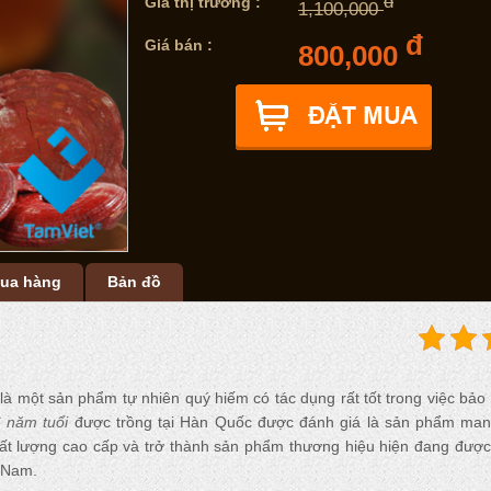
đ
Giá thị trường :
1,100,000
đ
Giá bán :
800,000
ua hàng
Bản đồ
 là một sản phẩm tự nhiên quý hiếm có tác dụng rất tốt trong việc bảo
6 năm tuổi
được trồng tại Hàn Quốc được đánh giá là sản phẩm mang
ất lượng cao cấp và trở thành sản phẩm thương hiệu hiện đang được
t Nam.