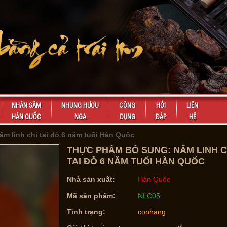
NHÂN SÂM
NHUNG HƯƠU
CÔNG
HỎI
LIÊN
HÀN QUỐC
NGA
DỤNG
ĐÁP
HỆ
ấm linh chi tai đỏ 6 năm tuổi Hàn Quốc
THỰC PHẨM BỔ SUNG: NẤM LINH C
TAI ĐỎ 6 NĂM TUỔI HÀN QUỐC
Nhà sản xuất:
Hàn Quốc
Mã sản phẩm:
NLC05
Tình trạng:
conhang