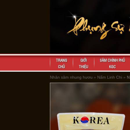
TRANG
GIỚI
SÂM CHÍNH PHỦ
CHỦ
THIỆU
KGC
Nhân sâm nhung hươu
»
Nấm Linh Chi
»
N