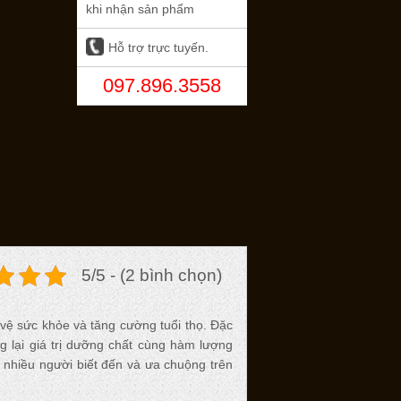
khi nhận sản phẩm
Hỗ trợ trực tuyến.
097.896.3558
5/5 - (2 bình chọn)
 vệ sức khỏe và tăng cường tuổi thọ. Đặc
 lại giá trị dưỡng chất cùng hàm lượng
 nhiều người biết đến và ưa chuộng trên