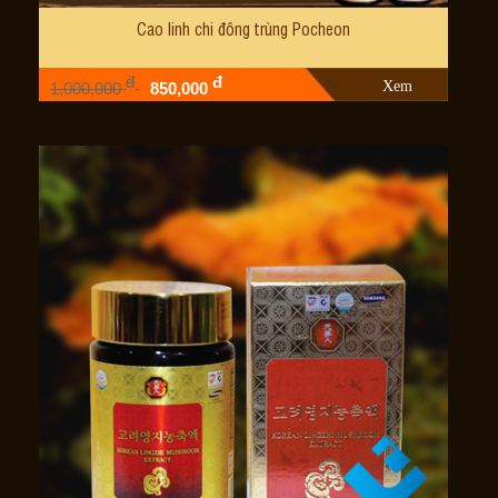
Cao linh chi đông trùng Pocheon
đ
đ
Xem
1,000,000
850,000