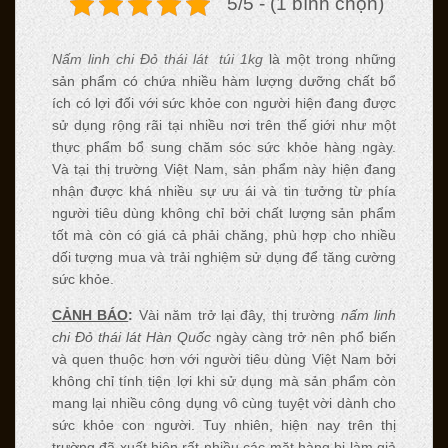
5/5 - (1 bình chọn)
Nấm linh chi Đỏ thái lát túi 1kg
là một trong những
sản phẩm có chứa nhiều hàm lượng dưỡng chất bổ
ích có lợi đối với sức khỏe con người hiện đang được
sử dụng rộng rãi tại nhiều nơi trên thế giới như một
thực phẩm bổ sung chăm sóc sức khỏe hàng ngày.
Và tại thị trường Việt Nam, sản phẩm này hiện đang
nhận được khá nhiều sự ưu ái và tin tưởng từ phía
người tiêu dùng không chỉ bởi chất lượng sản phẩm
tốt mà còn có giá cả phải chăng, phù hợp cho nhiều
dối tượng mua và trải nghiệm sử dụng để tăng cường
sức khỏe.
CẢNH BÁO
:
Vài năm trở lại đây, thị trường
nấm linh
chi Đỏ thái lát Hàn Quốc
ngày càng trở nên phổ biến
và quen thuộc hơn với người tiêu dùng Việt Nam bởi
không chỉ tính tiện lợi khi sử dụng mà sản phẩm còn
mang lại nhiều công dụng vô cùng tuyệt vời dành cho
sức khỏe con người. Tuy nhiên, hiện nay trên thị
trường đã xuất hiện rất nhiều các mặt hàng bị làm giả