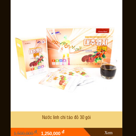
Nước linh chi táo đỏ 30 gói
đ
đ
Xem
1,500,000
1,250,000