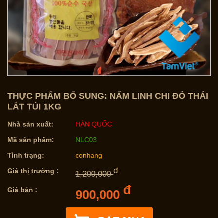
THỰC PHẨM BỔ SUNG: NẤM LINH CHI ĐỎ THÁI
LÁT TÚI 1KG
Nhà sản xuất:
HÀN QUỐC
Mã sản phẩm:
NLC03
Tình trạng:
conhang
đ
Giá thị trường :
1,200,000
đ
Giá bán :
900,000