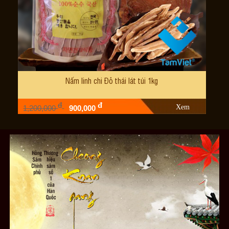
Nấm linh chi Đỏ thái lát túi 1kg
đ
đ
Xem
1,200,000
900,000