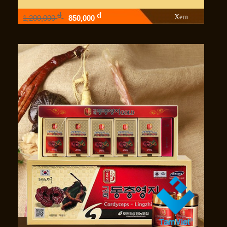
đ
đ
Xem
1,200,000
850,000