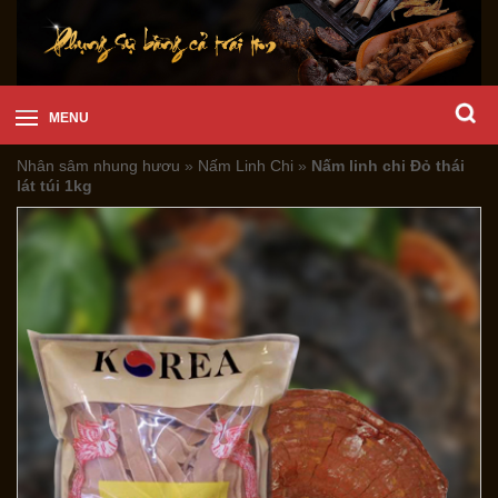
MENU
Nhân sâm nhung hươu
»
Nấm Linh Chi
»
Nấm linh chi Đỏ thái
lát túi 1kg