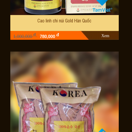
Cao linh chi núi Gold Hàn Quốc
đ
đ
Xem
1,000,000
780,000