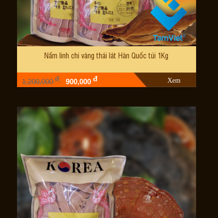
Nấm linh chi vàng thái lát Hàn Quốc túi 1Kg
đ
đ
Xem
1,200,000
900,000