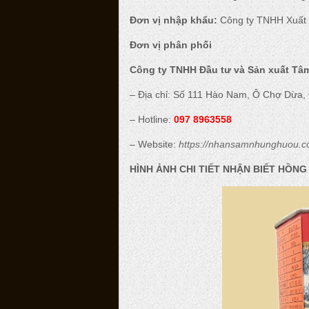
Đơn vị nhập khẩu:
Công ty TNHH Xuất
Đơn vị phân phối
Công ty TNHH Đầu tư và Sản xuất Tâm
– Địa chỉ: Số 111 Hào Nam, Ô Chợ Dừa,
– Hotline:
097 8963558
– Website:
https://nhansamnhunghuou.
HÌNH ẢNH CHI TIẾT NHẬN BIẾT HỒNG