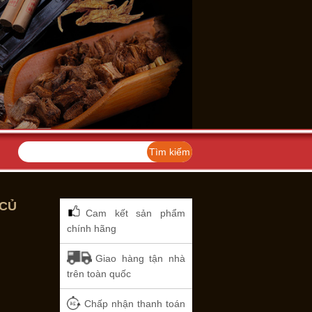
 CỦ
Cam kết sản phẩm
chính hãng
Giao hàng tận nhà
trên toàn quốc
Chấp nhận thanh toán