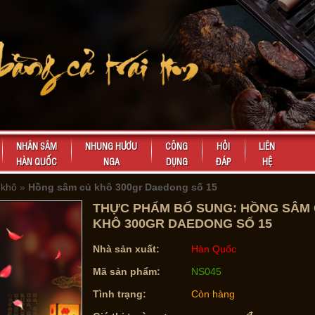
NHÂN SÂM
NHUNG HƯƠU
CÔNG
HỎI
LIÊN
HÀN QUỐC
NGA
DỤNG
ĐÁP
HỆ
khô
»
Hồng sâm củ khô 300gr Daedong số 15
THỰC PHẨM BỔ SUNG: HỒNG SÂM
KHÔ 300GR DAEDONG SỐ 15
Nhà sản xuất:
Hàn Quốc
Mã sản phẩm:
NS045
Tình trạng:
Còn hàng