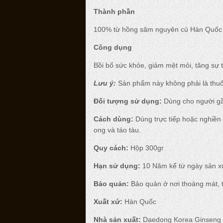
Thành phần
100% từ hồng sâm nguyên củ Hàn Quốc 6
Công dụng
Bồi bổ sức khỏe, giảm mệt mỏi, tăng sự t
Lưu ý:
Sản phẩm này không phải là thuố
Đối tượng sử dụng:
Dùng cho người gầ
Cách dùng:
Dùng trực tiếp hoặc nghiền
ong và táo tàu.
Quy cách:
Hộp 300gr
Hạn sử dụng:
10 Năm kể từ ngày sản xu
Bảo quản:
Bảo quản ở nơi thoáng mát, t
Xuất xứ:
Hàn Quốc
Nhà sản xuất:
Daedong Korea Ginseng 