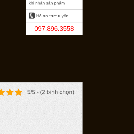
khi nhận sản phẩm
Hỗ trợ trực tuyến.
097.896.3558
5/5 - (2 bình chọn)