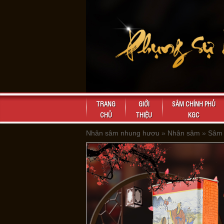
TRANG
GIỚI
SÂM CHÍNH PHỦ
CHỦ
THIỆU
KGC
Nhân sâm nhung hươu
»
Nhân sâm
»
Sâm 