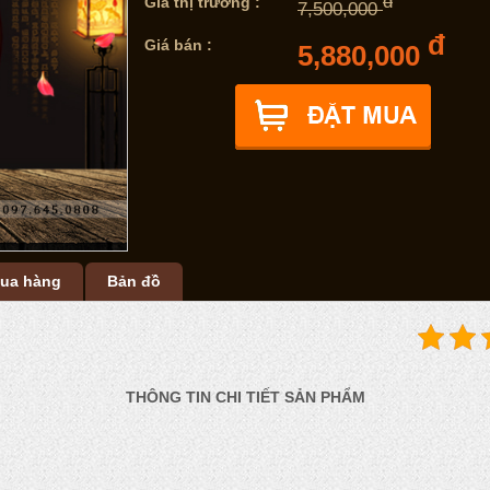
đ
Giá thị trường :
7,500,000
đ
Giá bán :
5,880,000
ua hàng
Bản đồ
THÔNG TIN CHI TIẾT SẢN PHẨM