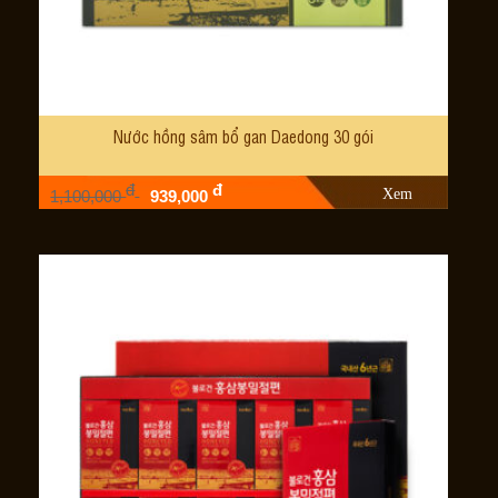
Nước hồng sâm bổ gan Daedong 30 gói
đ
đ
Xem
1,100,000
939,000