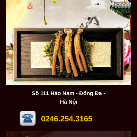
Số 111 Hào Nam - Đống Đa -
Hà Nội
0246.254.3165