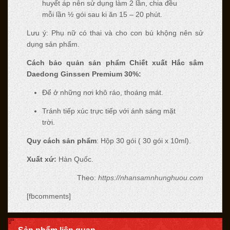
huyết áp nên sử dụng làm 2 lần, chia đều
mỗi lần ½ gói sau ki ăn 15 – 20 phút.
Lưu ý: Phụ nữ có thai và cho con bú khộng nên sử
dụng sản phẩm.
Cách bảo quản sản phẩm Chiết xuất Hắc sâm
Daedong Ginssen Premium 30%:
Để ở những nơi khô ráo, thoáng mát.
Tránh tiếp xúc trực tiếp với ánh sáng mặt
trời.
Quy cách sản phẩm
: Hộp 30 gói ( 30 gói x 10ml).
Xuất xứ:
Hàn Quốc.
Theo:
https://nhansamnhunghuou.com
[fbcomments]