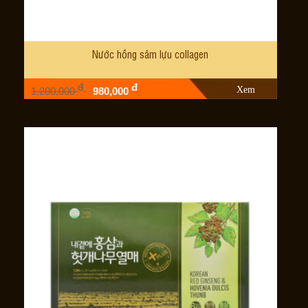
Nước hồng sâm lựu collagen
đ
đ
Xem
1,200,000
980,000