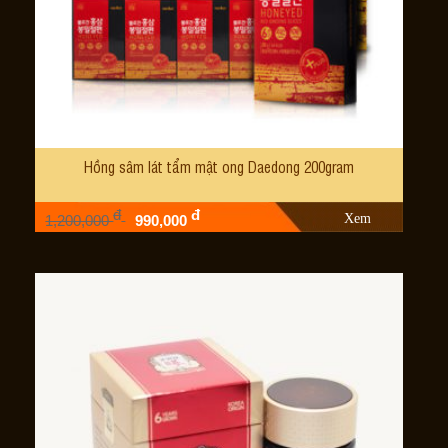
Hồng sâm lát tẩm mật ong Daedong 200gram
đ
đ
Xem
1,200,000
990,000