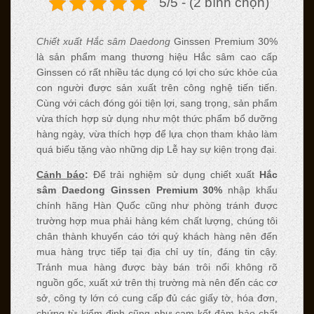
5/5 - (2 bình chọn)
Chiết xuất Hắc sâm Daedong
Ginssen Premium 30%
là sản phẩm mang thương hiệu Hắc sâm cao cấp
Ginssen có rất nhiều tác dụng có lợi cho sức khỏe của
con người được sản xuất trên công nghệ tiến tiến.
Cùng với cách đóng gói tiện lợi, sang trọng, sản phẩm
vừa thích hợp sử dụng như một thức phẩm bổ dưỡng
hàng ngày, vừa thích hợp để lựa chọn tham khảo làm
quá biếu tặng vào những dịp Lễ hay sự kiện trọng đại.
Cảnh báo
:
Để trải nghiệm sử dụng chiết xuất
Hắc
sâm Daedong Ginssen Premium 30%
nhập khẩu
chính hãng Hàn Quốc cũng như phòng tránh được
trường hợp mua phải hàng kém chất lượng, chúng tôi
chân thành khuyến cáo tới quý khách hàng nên đến
mua hàng trực tiếp tại địa chỉ uy tín, đáng tin cậy.
Tránh mua hàng được bày bán trôi nổi không rõ
nguồn gốc, xuất xứ trên thị trường mà nên đến các cơ
sở, công ty lớn có cung cấp đủ các giấy tờ, hóa đơn,
chứng từ kiểm định cũng như cam kết đảm bảo chất