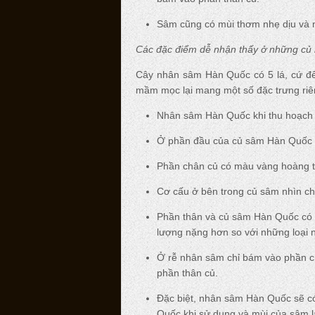
Sâm cũng có mùi thơm nhẹ dịu và 
Các đặc điểm dễ nhận thấy ở những củ
Cây nhân sâm Hàn Quốc có 5 lá, cứ đế
mầm mọc lại mang một số đặc trưng riên
Nhân sâm Hàn Quốc khi thu hoạch 
Ở phần đầu của củ sâm Hàn Quốc th
Phần chân củ có màu vàng hoàng th
Cơ cấu ở bên trong củ sâm nhìn chắ
Phần thân và củ sâm Hàn Quốc có h
lượng nặng hơn so với những loại 
Ở rễ nhân sâm chỉ bám vào phần 
phần thân củ.
Đặc biệt, nhân sâm Hàn Quốc sẽ c
Quốc khi sử dụng và mùi của sâm l