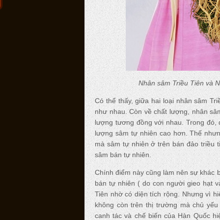
Nhân sâm Triều Tiên và 
Có thể thấy, giữa hai loại nhân sâm T
như nhau. Còn về chất lượng, nhân sâm
lượng tương đồng với nhau. Trong đó, d
lượng sâm tự nhiên cao hơn. Thế nhưng
mà sâm tự nhiên ở trên bán đảo triều ti
sâm bán tự nhiên.
Chính điểm này cũng làm nên sự khác b
bán tự nhiên ( do con người gieo hạt v
Tiên nhờ có diện tích rộng. Nhưng vì h
không còn trên thị trường mà chủ yếu
canh tác và chế biến của Hàn Quốc hiệ