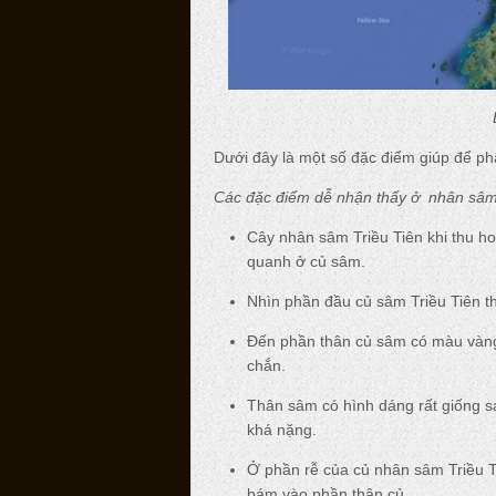
Dưới đây là một số đặc điểm giúp để ph
Các đặc điểm dễ nhận thấy ở nhân sâm 
Cây nhân sâm Triều Tiên khi thu h
quanh ở củ sâm.
Nhìn phần đầu củ sâm Triều Tiên th
Đến phần thân củ sâm có màu vàng
chắn.
Thân sâm có hình dáng rất giống s
khá nặng.
Ở phần rễ của củ nhân sâm Triều 
bám vào phần thân củ.