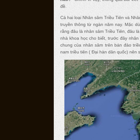
đề.
Cả hai loại Nhân sâm Triều Tiên và Nh
truyền thông từ ngàn năm nay. Mặc dù 
rằng đâu là nhân sâm Triều Tiên, đâu 
nhà khoa học cho biết, trước đây nhân 
chung của nhân sâm trên bán đảo triều
nam triều tiên ( Đại hàn dân quốc) nê