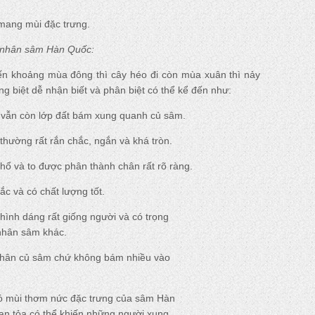
mang mùi đặc trưng.
 nhân sâm Hàn Quốc:
n khoảng mùa đông thì cây héo đi còn mùa xuân thì nảy
g biệt dễ nhận biết và phân biệt có thể kể đến như:
vẫn còn lớp đất bám xung quanh củ sâm.
ường rất rắn chắc, ngắn và khá tròn.
ổ và to được phân thành chân rất rõ ràng.
c và có chất lượng tốt.
ình dáng rất giống người và có trọng
nhân sâm khác.
chân củ sâm chứ không bám nhiều vào
ó mùi thơm nức đặc trưng của sâm Hàn
an tỏa có thể khiến những người xung