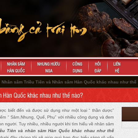
NHÂN SÂM
NHUNG HƯƠU
CÔNG
HỎI
LIÊN
HÀN QUỐC
NGA
DỤNG
ĐÁP
HỆ
»
Nhân sâm Triều Tiên và Nhân sâm Hàn Quốc khác nhau như thế
m Hàn Quốc khác nhau như thế nào?
ợc biết đến và được sử dụng như một loại “ thần dược”
iếm “ Sâm,Nhung, Quế, Phụ” với nhiều công dụng và đem
 con người. Tuy nhiều, nhiều người khi tìm hiểu về nhân sâm
iều Tiên và nhân sâm Hàn Quốc khác nhau như thế
t dưới đây chúng tôi sẽ giúp quý bạn đọc hiểu sáng rõ vấn