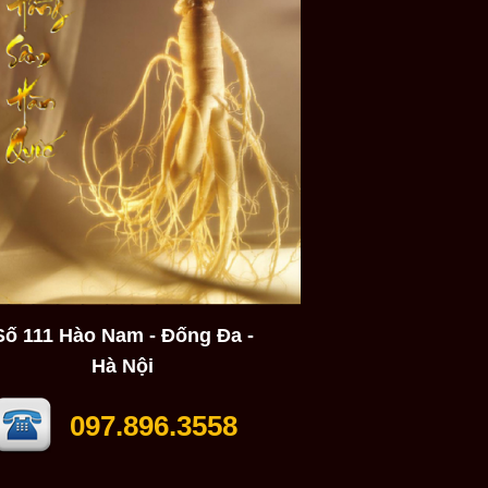
Số 111 Hào Nam - Đống Đa -
Hà Nội
097.896.3558