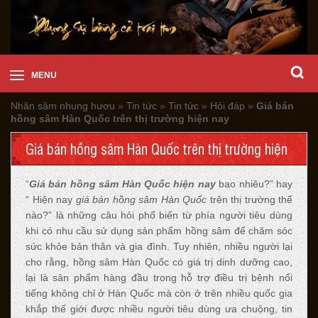
MENU
Nhân sâm nhung hươu
»
Tin tức
»
Tin tức
»
Hỏi đáp
»
Giá bán
hồng sâm Hàn Quốc trên thị trường hiện nay
Giá bán hồng sâm Hàn Quốc trên thị trường hiện
nay
“
Giá bán hồng sâm Hàn Quốc hiện nay
bao nhiêu?” hay
“ Hiện nay
giá bán hồng sâm Hàn Quốc
trên thị trường thế
nào?” là những câu hỏi phổ biến từ phía người tiêu dùng
khi có nhu cầu sử dụng sản phẩm hồng sâm để chăm sóc
sức khỏe bản thân và gia đình. Tuy nhiên, nhiều người lại
cho rằng, hồng sâm Hàn Quốc có giá trị dinh dưỡng cao,
lại là sản phẩm hàng đầu trong hỗ trợ điều trị bệnh nổi
tiếng không chỉ ở Hàn Quốc mà còn ở trên nhiều quốc gia
khắp thế giới được nhiều người tiêu dùng ưa chuộng, tin