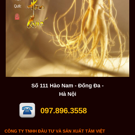
Số 111 Hào Nam - Đống Đa -
Hà Nội
097.896.3558
CÔNG TY TNHH ĐẦU TƯ VÀ SẢN XUẤT TÂM VIỆT