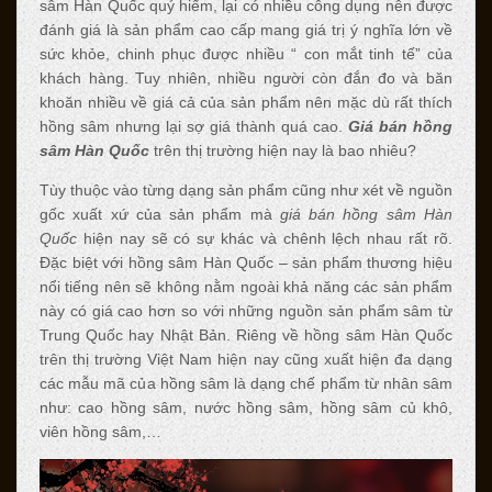
sâm Hàn Quốc quý hiếm, lại có nhiều công dụng nên được
đánh giá là sản phẩm cao cấp mang giá trị ý nghĩa lớn về
sức khỏe, chinh phục được nhiều “ con mắt tinh tế” của
khách hàng. Tuy nhiên, nhiều người còn đắn đo và băn
khoăn nhiều về giá cả của sản phẩm nên mặc dù rất thích
hồng sâm nhưng lại sợ giá thành quá cao.
G
iá
bán hồng
sâm Hàn Quốc
trên thị trường hiện nay là bao nhiêu?
Tùy thuộc vào từng dạng sản phẩm cũng như xét về nguồn
gốc xuất xứ của sản phẩm mà
giá bán hồng sâm Hàn
Quốc
hiện nay sẽ có sự khác và chênh lệch nhau rất rõ.
Đặc biệt với hồng sâm Hàn Quốc – sản phẩm thương hiệu
nổi tiếng nên sẽ không nằm ngoài khả năng các sản phẩm
này có giá cao hơn so với những nguồn sản phẩm sâm từ
Trung Quốc hay Nhật Bản. Riêng về hồng sâm Hàn Quốc
trên thị trường Việt Nam hiện nay cũng xuất hiện đa dạng
các mẫu mã của hồng sâm là dạng chế phẩm từ nhân sâm
như: cao hồng sâm, nước hồng sâm, hồng sâm củ khô,
viên hồng sâm,…