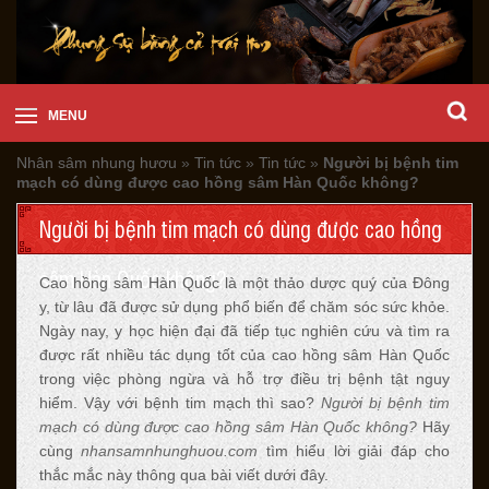
MENU
Nhân sâm nhung hươu
»
Tin tức
»
Tin tức
»
Người bị bệnh tim
mạch có dùng được cao hồng sâm Hàn Quốc không?
Người bị bệnh tim mạch có dùng được cao hồng
sâm Hàn Quốc không?
Cao hồng sâm Hàn Quốc là một thảo dược quý của Đông
y, từ lâu đã được sử dụng phổ biến để chăm sóc sức khỏe.
Ngày nay, y học hiện đại đã tiếp tục nghiên cứu và tìm ra
được rất nhiều tác dụng tốt của cao hồng sâm Hàn Quốc
trong việc phòng ngừa và hỗ trợ điều trị bệnh tật nguy
hiểm. Vậy với bệnh tim mạch thì sao?
Người bị bệnh tim
mạch có dùng được cao hồng sâm Hàn Quốc không?
Hãy
cùng
nhansamnhunghuou.com
tìm hiểu lời giải đáp cho
thắc mắc này thông qua bài viết dưới đây.