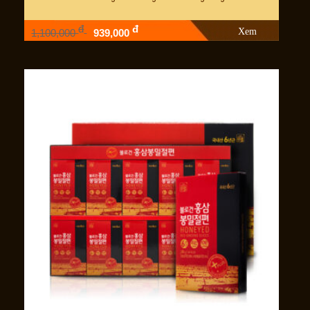
đ
đ
Xem
1,100,000
939,000