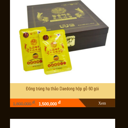
Đông trùng hạ thảo Daedong hộp gỗ 60 gói
đ
đ
Xem
1,800,000
1,500,000