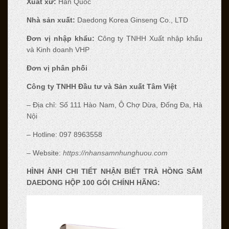
Xuất xứ:
Hàn Quốc
Nhà sản xuất:
Daedong Korea Ginseng Co., LTD
Đơn vị nhập khẩu:
Công ty TNHH Xuất nhập khẩu
và Kinh doanh VHP
Đơn vị phân phối
Công ty TNHH Đầu tư và Sản xuất Tâm Việt
– Địa chỉ: Số 111 Hào Nam, Ô Chợ Dừa, Đống Đa, Hà
Nội
– Hotline: 097 8963558
– Website:
https://nhansamnhunghuou.com
HÌNH ẢNH CHI TIẾT NHẬN BIẾT TRÀ HỒNG SÂM
DAEDONG HỘP 100 GÓI CHÍNH HÃNG: