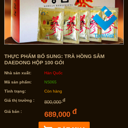
THỰC PHẨM BỔ SUNG: TRÀ HỒNG SÂM
DAEDONG HỘP 100 GÓI
Nhà sản xuất:
Hàn Quốc
Mã sản phẩm:
NS065
Tình trạng:
Còn hàng
đ
Giá thị trường :
800,000
đ
Giá bán :
689,000