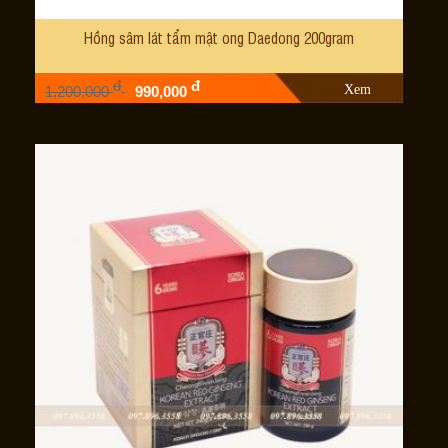
Hồng sâm lát tẩm mật ong Daedong 200gram
đ
đ
Xem
1,200,000
990,000