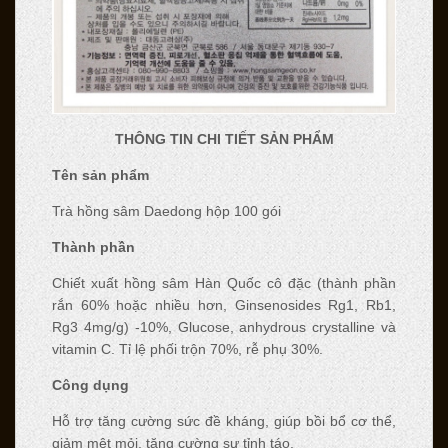
THÔNG TIN CHI TIẾT SẢN PHẨM
Tên sản phẩm
Trà hồng sâm Daedong hộp 100 gói
Thành phần
Chiết xuất hồng sâm Hàn Quốc cô đặc (thành phần
rắn 60% hoặc nhiều hơn, Ginsenosides Rg1, Rb1,
Rg3 4mg/g) -10%, Glucose, anhydrous crystalline và
vitamin C. Tỉ lệ phối trộn 70%, rễ phụ 30%.
Công dụng
Hỗ trợ tăng cường sức đề kháng, giúp bồi bổ cơ thể,
giảm mệt mỏi, tăng cường sự tỉnh táo.