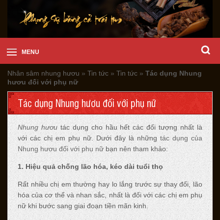
MENU
Nhân sâm nhung hươu
»
Tin tức
»
Tin tức
»
Tác dụng Nhung
hươu đối với phụ nữ
Tác dụng Nhung hươu đối với phụ nữ
Nhung hươu
tác dụng cho hầu hết các đối tượng nhất là
với các chị em phụ nữ. Dưới đây là những
tác dụng của
Nhung hươu đối với phụ nữ
bạn nên tham khảo:
1. Hiệu quả chống lão hóa, kéo dài tuổi thọ
Rất nhiều chị em thường hay lo lắng trước sự thay đổi, lão
hóa của cơ thể và nhan sắc, nhất là đối với các chị em phụ
nữ khi bước sang giai đoạn tiền mãn kinh.