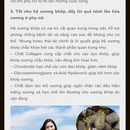
chị em phụ nữ tự tin tận hưởng cuộc sống
3. Tốt cho hệ xương khớp, đẩy lùi quá trình lão hóa
xương ở phụ nữ
Hệ xương khớp có vai trò rất quan trọng trong việc hỗ trợ
phòng chống bệnh tật và nâng cao sức đề kháng cho cơ
thể. Nhung hươu thái lát
chính là bí quyết giúp hệ xương
khớp chắc khỏe bởi các thành phần quan trọng như:
– Chất Collagen cung cấp chất cho các sụn khớp, giúp
khớp xương chắc khỏe, vận động linh hoạt hơn.
– Chondroitin hạn chế các cơn đau khớp, giảm viêm khớp
– Glycosaminnoglyans và Acid Hyaluronic giúp bôi trơn các
khớp xương,
– Chất đạm tạo mô xương giúp ngăn chặn các dấu hiệu
loãng xương và hạn chế tổn thương cho xương khớp do
vận động