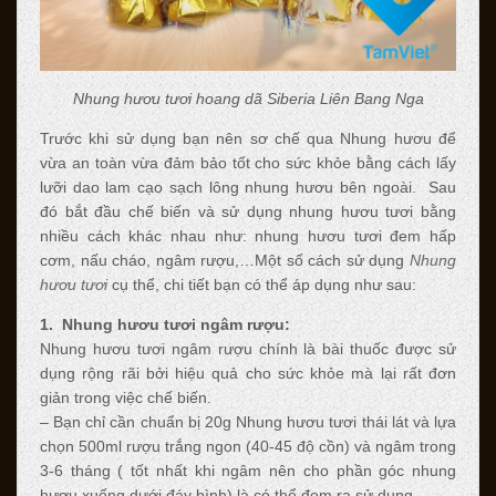
Nhung hươu tươi hoang dã Siberia Liên Bang Nga
Trước khi sử dụng bạn nên sơ chế qua Nhung hươu để
vừa an toàn vừa đảm bảo tốt cho sức khỏe bằng cách lấy
lưỡi dao lam cạo sạch lông nhung hươu bên ngoài. Sau
đó bắt đầu chế biến và sử dụng nhung hươu tươi bằng
nhiều cách khác nhau như: nhung hươu tươi đem hấp
cơm, nấu cháo, ngâm rượu,…Một số cách sử dụng
Nhung
hươu tươi
cụ thể, chi tiết bạn có thể áp dụng như sau:
1. Nhung hươu tươi ngâm rượu:
Nhung hươu tươi ngâm rượu chính là bài thuốc được sử
dụng rộng rãi bởi hiệu quả cho sức khỏe mà lại rất đơn
giản trong việc chế biến.
– Bạn chỉ cần chuẩn bị 20g Nhung hươu tươi thái lát và lựa
chọn 500ml rượu trắng ngon (40-45 độ cồn) và ngâm trong
3-6 tháng ( tốt nhất khi ngâm nên cho phần góc nhung
hươu xuống dưới đáy bình) là có thể đem ra sử dụng.