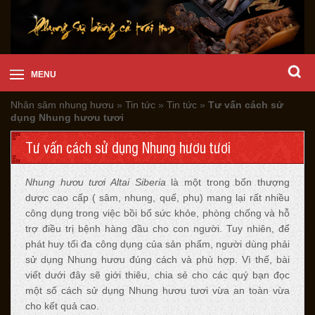
MENU
Nhân sâm nhung hươu
»
Tin tức
»
Tin tức
»
Tư vấn cách sử
dụng Nhung hươu tươi
Tư vấn cách sử dụng Nhung hươu tươi
Nhung hươu tươi Altai Siberia
là một trong bốn thượng
dược cao cấp ( sâm, nhung, quế, phụ) mang lại rất nhiều
công dụng trong việc bồi bổ sức khỏe, phòng chống và hỗ
trợ điều trị bệnh hàng đầu cho con người. Tuy nhiên, để
phát huy tối đa công dụng của sản phẩm, người dùng phải
sử dụng Nhung hươu đúng cách và phù hợp. Vì thế, bài
viết dưới đây sẽ giới thiêu, chia sẻ cho các quý bạn đọc
một số cách sử dụng Nhung hươu tươi vừa an toàn vừa
cho kết quả cao.