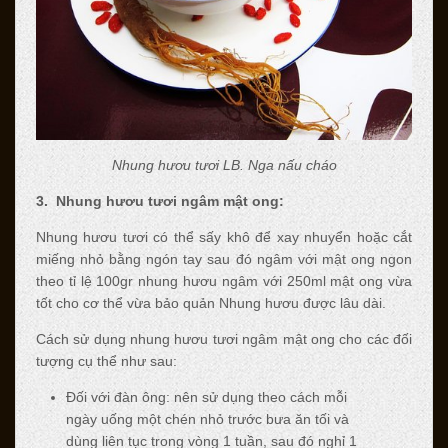
Nhung hươu tươi LB. Nga nấu cháo
3. Nhung hươu tươi ngâm mật ong:
Nhung hươu tươi có thể sấy khô để xay nhuyển hoặc cắt
miếng nhỏ bằng ngón tay sau đó ngâm với mật ong ngon
theo tỉ lệ 100gr nhung hươu ngâm với 250ml mật ong vừa
tốt cho cơ thể vừa bảo quản Nhung hươu được lâu dài.
Cách sử dụng nhung hươu tươi ngâm mật ong cho các đối
tượng cụ thể như sau:
Đối với đàn ông: nên sử dụng theo cách mỗi
ngày uống một chén nhỏ trước bưa ăn tối và
dùng liên tục trong vòng 1 tuần, sau đó nghỉ 1