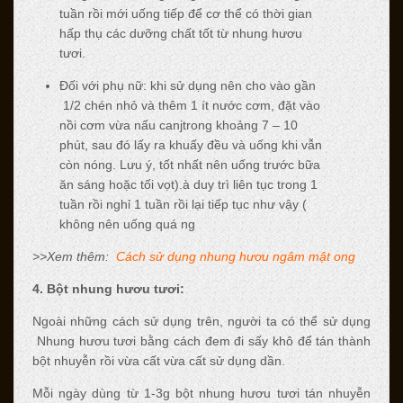
tuần rồi mới uống tiếp để cơ thể có thời gian
hấp thụ các dưỡng chất tốt từ nhung hươu
tươi.
Đối với phụ nữ: khi sử dụng nên cho vào gần
1/2 chén nhỏ và thêm 1 ít nước cơm, đặt vào
nồi cơm vừa nấu canjtrong khoảng 7 – 10
phút, sau đó lấy ra khuấy đều và uống khi vẫn
còn nóng. Lưu ý, tốt nhất nên uống trước bữa
ăn sáng hoặc tối vọt).à duy trì liên tục trong 1
tuần rồi nghỉ 1 tuần rồi lại tiếp tục như vậy (
không nên uống quá ng
>>Xem thêm:
Cách sử dụng nhung hươu ngâm mật ong
4. Bột nhung hươu tươi:
Ngoài những cách sử dụng trên, người ta có thể sử dụng
Nhung hươu tươi bằng cách đem đi sấy khô để tán thành
bột nhuyễn rồi vừa cất vừa cất sử dụng dần.
Mỗi ngày dùng từ 1-3g bột nhung hươu tươi tán nhuyễn