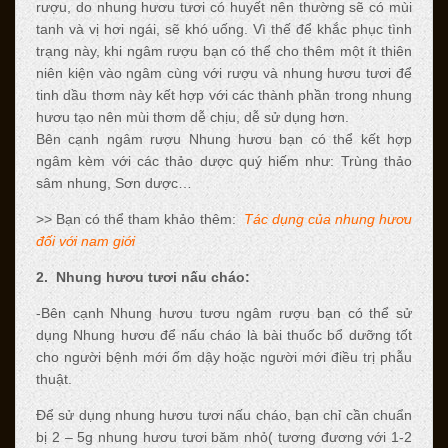
rượu, do nhung hươu tươi có huyết nên thường sẽ có mùi
tanh và vị hơi ngái, sẽ khó uống. Vì thế để khắc phục tình
trạng này, khi ngâm rượu bạn có thể cho thêm một ít thiên
niên kiện vào ngâm cùng với rượu và nhung hươu tươi để
tinh dầu thơm này kết hợp với các thành phần trong nhung
hươu tạo nên mùi thơm dễ chịu, dễ sử dụng hơn.
Bên cạnh ngâm rượu Nhung hươu bạn có thể kết hợp
ngâm kèm với các thảo dược quý hiếm như: Trùng thảo
sâm nhung, Sơn dược…
>> Bạn có thể tham khảo thêm:
Tác dụng của nhung hươu
đối với nam giới
2. Nhung hươu tươi nấu cháo:
-Bên cạnh Nhung hươu tươu ngâm rượu bạn có thể sử
dụng Nhung hươu để nấu cháo là bài thuốc bổ dưỡng tốt
cho người bệnh mới ốm dậy hoặc người mới điều trị phẫu
thuật.
Để sử dụng nhung hươu tươi nấu cháo, bạn chỉ cần chuẩn
bị 2 – 5g nhung hươu tươi băm nhỏ( tương đương với 1-2